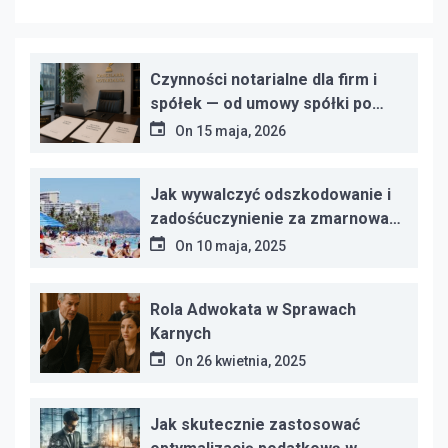
Czynności notarialne dla firm i
spółek — od umowy spółki po
protokoły zgromadzeń
On
15 maja, 2026
Jak wywalczyć odszkodowanie i
zadośćuczynienie za zmarnowany
urlop?
On
10 maja, 2025
Rola Adwokata w Sprawach
Karnych
On
26 kwietnia, 2025
Jak skutecznie zastosować