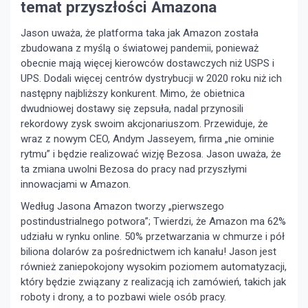
temat przyszłości Amazona
Jason uważa, że ​​platforma taka jak Amazon została
zbudowana z myślą o światowej pandemii, ponieważ
obecnie mają więcej kierowców dostawczych niż USPS i
UPS. Dodali więcej centrów dystrybucji w 2020 roku niż ich
następny najbliższy konkurent. Mimo, że obietnica
dwudniowej dostawy się zepsuła, nadal przynosili
rekordowy zysk swoim akcjonariuszom. Przewiduje, że
wraz z nowym CEO, Andym Jasseyem, firma „nie ominie
rytmu” i będzie realizować wizję Bezosa. Jason uważa, że ​​
ta zmiana uwolni Bezosa do pracy nad przyszłymi
innowacjami w Amazon.
Według Jasona Amazon tworzy „pierwszego
postindustrialnego potwora”; Twierdzi, że Amazon ma 62%
udziału w rynku online. 50% przetwarzania w chmurze i pół
biliona dolarów za pośrednictwem ich kanału! Jason jest
również zaniepokojony wysokim poziomem automatyzacji,
który będzie związany z realizacją ich zamówień, takich jak
roboty i drony, a to pozbawi wiele osób pracy.