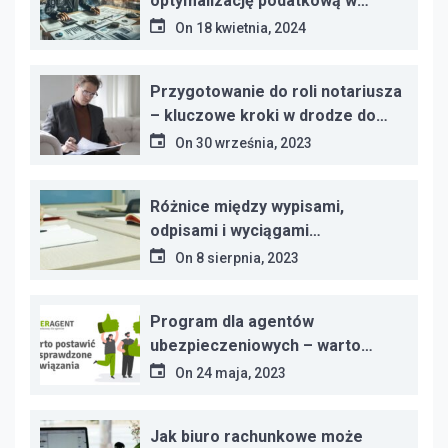
optymalizację podatkową w
Twojej firmie?
On
18 kwietnia, 2024
Przygotowanie do roli notariusza
– kluczowe kroki w drodze do
zawodu
On
30 września, 2023
Różnice między wypisami,
odpisami i wyciągami
dokumentów – kluczowe
On
8 sierpnia, 2023
informacje
Program dla agentów
ubezpieczeniowych – warto
postawić na sprawdzone
On
24 maja, 2023
rozwiązania
Jak biuro rachunkowe może