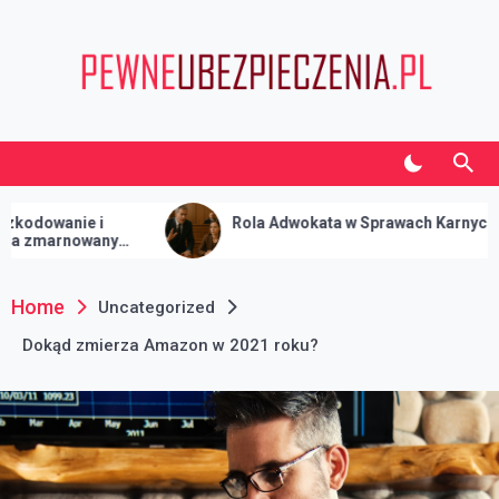
Skip
to
content
Pewneubezpieczenia.pl
Informacje o biznesie i finansach
anie i
Rola Adwokata w Sprawach Karnych
rnowany
Home
Uncategorized
Dokąd zmierza Amazon w 2021 roku?