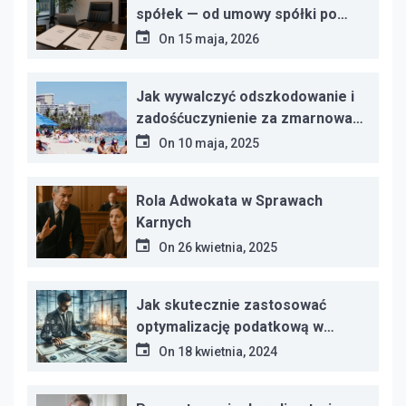
spółek — od umowy spółki po
protokoły zgromadzeń
On
15 maja, 2026
Jak wywalczyć odszkodowanie i
zadośćuczynienie za zmarnowany
urlop?
On
10 maja, 2025
Rola Adwokata w Sprawach
Karnych
On
26 kwietnia, 2025
Jak skutecznie zastosować
optymalizację podatkową w
Twojej firmie?
On
18 kwietnia, 2024