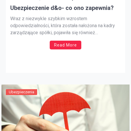
Ubezpieczenie d&o- co ono zapewnia?
Wraz z niezwykle szybkim wzrostem
odpowiedzialności, która została nałożona na kadry
zarządzające spółki, pojawiła się również
konieczność odpowiedniej ochrony. Często jedna
Read More
błędna decyzja może poskutkować tym, że przez
osoby trzecie zostaną wysnute roszczenia, które z
pewnością doprowadzą do pokaźnych strat
finansowych. Okazuje się więc, że ubezpieczenie
członków zarządu, dzięki odpowiednio […]
Ubezpieczenia