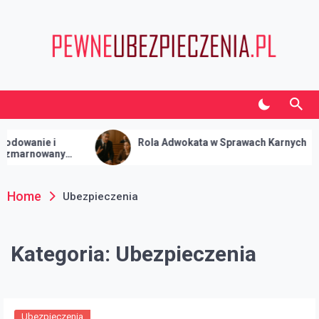
Skip
to
content
Pewneubezpieczenia.pl
Informacje o biznesie i finansach
 i
Rola Adwokata w Sprawach Karnych
wany
Home
Ubezpieczenia
Kategoria:
Ubezpieczenia
Ubezpieczenia