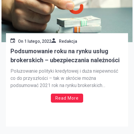
On
1 lutego, 2022
Redakcja
Podsumowanie roku na rynku usług
brokerskich – ubezpieczania należności
Poluzowanie polityki kredytowej i duża niepewność
co do przyszłości – tak w skrócie można
podsumować 2021 rok na rynku brokerskich
ubezpieczeń dedykowanych przedsiębiorstwom.
Read More
Firmy coraz chętniej się ubezpieczają – w ubiegłym
roku suma ubezpieczonych obrotów przekroczyła pół
biliona złotych. Co przyniesie 2022 rok? Bez
wątpienia otworzy on nowy rozdział w […]