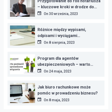
Przygotowanie do roli notariusza
– kluczowe kroki w drodze do
zawodu
On
30 września, 2023
Różnice między wypisami,
odpisami i wyciągami
dokumentów – kluczowe
On
8 sierpnia, 2023
informacje
Program dla agentów
ubezpieczeniowych – warto
postawić na sprawdzone
On
24 maja, 2023
rozwiązania
Jak biuro rachunkowe może
pomóc w prowadzeniu biznesu?
On
8 maja, 2023