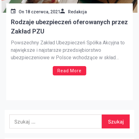
On
18 czerwca, 2021
Redakcja
Rodzaje ubezpieczeń oferowanych przez
Zakład PZU
Powszechny Zakład Ubezpieczeń Spółka Akcyjna to
największe i najstarsze przedsiębiorstwo
ubezpieczeniowe w Polsce wchodzące w skład
grupy kapitałowej PZU. Firma założona została
Read More
w 1803 roku natomiast działalność rozpoczęto w roku
1921. Na przełomie wielu lat PZU zdobyło uznanie
wielu klientów, którzy do dnia dzisiejszego korzystają
z szerokiej gamy usług. Jakie zatem […]
Szukaj: