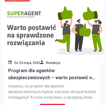
On
24 maja, 2023
Redakcja
Program dla agentów
ubezpieczeniowych – warto postawić na
sprawdzone rozwiązania
Uważasz, że program dla agentów
ubezpieczeniowych będzie znacznie obciążał budżet
multiagencji? A może korzystasz z narzędzia, które
nie spełnia Twoich oczekiwań? Musisz zatem