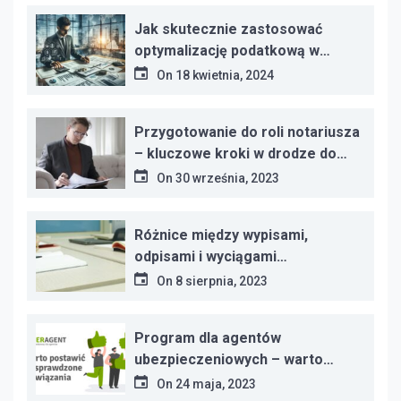
Jak skutecznie zastosować
optymalizację podatkową w
Twojej firmie?
On
18 kwietnia, 2024
Przygotowanie do roli notariusza
– kluczowe kroki w drodze do
zawodu
On
30 września, 2023
Różnice między wypisami,
odpisami i wyciągami
dokumentów – kluczowe
On
8 sierpnia, 2023
informacje
Program dla agentów
ubezpieczeniowych – warto
postawić na sprawdzone
On
24 maja, 2023