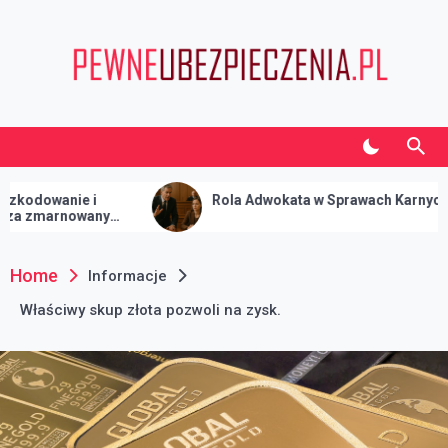
Skip
to
content
Pewneubezpieczenia.pl
Informacje o biznesie i finansach
e i
Rola Adwokata w Sprawach Karnych
owany
Home
Informacje
Właściwy skup złota pozwoli na zysk.