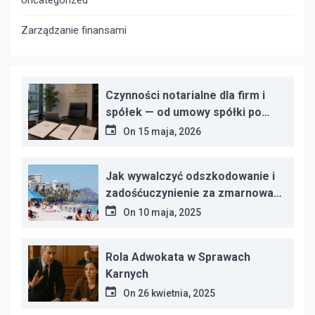
Uncategorized
Zarządzanie finansami
Czynności notarialne dla firm i
spółek — od umowy spółki po
protokoły zgromadzeń
On
15 maja, 2026
Jak wywalczyć odszkodowanie i
zadośćuczynienie za zmarnowany
urlop?
On
10 maja, 2025
Rola Adwokata w Sprawach
Karnych
On
26 kwietnia, 2025